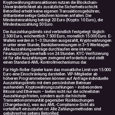
Kryptowährungstransaktionen nutzen die Blockchain-
Unveränderlichkeit als zusätzliche Sicherheitsschicht.
BetonRed erhebt keine eigenen Transaktionsgebühren;
drittanbieterseitige Gebühren können anfallen. Die
Mindesteinzahlung beträgt 20 Euro (Krypto: 10 Euro), die
Mindestauszahlung 50 Euro.
Die Auszahlungslimits sind verbindlich festgelegt: täglich
2.500 Euro, wöchentlich 7.500 Euro, monatlich 15.000 Euro. E-
Wallets werden in 1–3 Stunden ausgezahlt, Kryptowährungen
in unter einer Stunde, Banküberweisungen in 3–5 Werktagen.
Alle Auszahlungsanträge durchlaufen eine interne
Finanzprüfung innerhalb von 24 Stunden. KYC-Verifizierung
ist für alle Auszahlungen zwingend erforderlich und stellt
einen Standard-AML-Kontrollmechanismus dar.
Für High-Roller-Spieler kann das monatliche Limit von 15.000
Euro eine Einschränkung darstellen. VIP-Mitglieder ab
höheren Programmebenen können auf Anfrage individuelle
Auszahlungslimits mit dem persönlichen Betreuer
aushandeln. Kryptowährungszahlungen – insbesondere
Bitcoin und Ethereum – bieten nicht nur die schnellsten
Auszahlungsfristen, sondern auch die höchste
Transaktionsimmunität gegenüber Rückbuchungen
(Chargebacks), was aus AML-Compliance-Sicht als
vorteilhaft einzustufen ist. Alle Zahlungsmethoden sind
gebührenfrei seitens BetonRed.