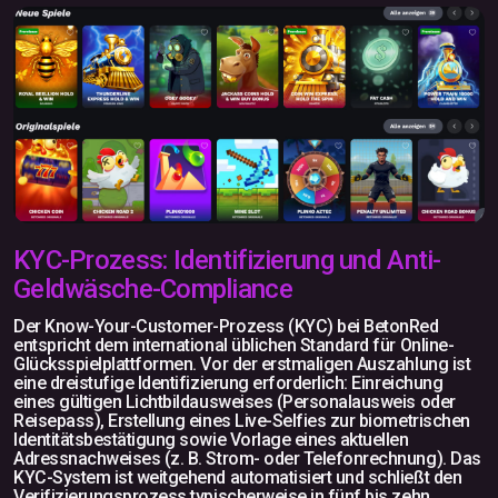
KYC-Prozess: Identifizierung und Anti-
Geldwäsche-Compliance
Der Know-Your-Customer-Prozess (KYC) bei BetonRed
entspricht dem international üblichen Standard für Online-
Glücksspielplattformen. Vor der erstmaligen Auszahlung ist
eine dreistufige Identifizierung erforderlich: Einreichung
eines gültigen Lichtbildausweises (Personalausweis oder
Reisepass), Erstellung eines Live-Selfies zur biometrischen
Identitätsbestätigung sowie Vorlage eines aktuellen
Adressnachweises (z. B. Strom- oder Telefonrechnung). Das
KYC-System ist weitgehend automatisiert und schließt den
Verifizierungsprozess typischerweise in fünf bis zehn