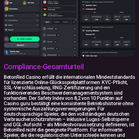
Compliance-Gesamturteil
BetonRed Casino erfüllt die internationalen Mindeststandards
für lizenzierte Online-Glücksspielplattformen: KYC-Pflicht,
SSL-Verschlüsselung, RNG-Zertifizierung und ein
funktionierendes Beschwerdemanagementsystem sind
vorhanden. Der Safety Index von 8,2 von 10 Punkten auf
Casino.guru bestätigt eine konsistente Betriebshistorie ohne
systemische Auszahlungsverweigerungen. Für
deutschsprachige Spieler, die den vollständigen deutschen
Verbraucherschutzrahmen – inklusive Lugas-Selbstsperre
und GGL-Aufsicht – als Mindestvoraussetzung definieren, ist
BetonRed nicht die geeignete Plattform. Für informierte
Spieler, die die regulatorischen Unterschiede kennen und