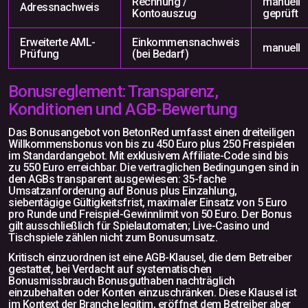
Rechnung /
manuell
Adressnachweis
Kontoauszug
geprüft
Erweiterte AML-
Einkommensnachweis
manuell
Prüfung
(bei Bedarf)
Bonusreglement: Transparenz,
Konditionen und AGB-Bewertung
Das Bonusangebot von BetonRed umfasst einen dreiteiligen
Willkommensbonus von bis zu 450 Euro plus 250 Freispielen
im Standardangebot. Mit exklusivem Affiliate-Code sind bis
zu 550 Euro erreichbar. Die vertraglichen Bedingungen sind in
den AGBs transparent ausgewiesen: 35-fache
Umsatzanforderung auf Bonus plus Einzahlung,
siebentägige Gültigkeitsfrist, maximaler Einsatz von 5 Euro
pro Runde und Freispiel-Gewinnlimit von 50 Euro. Der Bonus
gilt ausschließlich für Spielautomaten; Live-Casino und
Tischspiele zählen nicht zum Bonusumsatz.
Kritisch einzuordnen ist eine AGB-Klausel, die dem Betreiber
gestattet, bei Verdacht auf systematischen
Bonusmissbrauch Bonusguthaben nachträglich
einzubehalten oder Konten einzuschränken. Diese Klausel ist
im Kontext der Branche legitim, eröffnet dem Betreiber aber