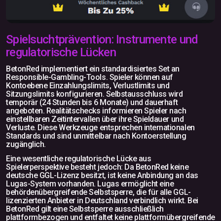
Spielsuchtprävention: Instrumente und
regulatorische Lücken
BetonRed implementiert ein standardisiertes Set an
Responsible-Gambling-Tools. Spieler können auf
Kontoebene Einzahlungslimits, Verlustlimits und
Sitzungslimits konfigurieren. Selbstausschluss wird
temporär (24 Stunden bis 6 Monate) und dauerhaft
angeboten. Realitätschecks informieren Spieler nach
einstellbaren Zeitintervallen über ihre Spieldauer und
Verluste. Diese Werkzeuge entsprechen internationalen
Standards und sind unmittelbar nach Kontoerstellung
zugänglich.
Eine wesentliche regulatorische Lücke aus
Spielerperspektive besteht jedoch: Da BetonRed keine
deutsche GGL-Lizenz besitzt, ist keine Anbindung an das
Lugas-System vorhanden. Lugas ermöglicht eine
behördenübergreifende Selbstsperre, die für alle GGL-
lizenzierten Anbieter in Deutschland verbindlich wirkt. Bei
BetonRed gilt eine Selbstsperre ausschließlich
plattformbezogen und entfaltet keine plattformübergreifende