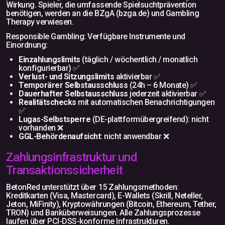
Wirkung. Spieler, die umfassende Spielsuchtprävention
benötigen, werden an die BZgA (bzga.de) und Gambling
Therapy verwiesen.
Responsible Gambling: Verfügbare Instrumente und
Einordnung:
Einzahlungslimits
(täglich / wöchentlich / monatlich
konfigurierbar) ✅
Verlust- und Sitzungslimits
aktivierbar ✅
Temporärer Selbstausschluss
(24h – 6 Monate) ✅
Dauerhafter Selbstausschluss
jederzeit aktivierbar ✅
Realitätschecks
mit automatischen Benachrichtigungen
✅
Lugas-Selbstsperre
(DE-plattformübergreifend): nicht
vorhanden ❌
GGL-Behördenaufsicht
: nicht anwendbar ❌
Zahlungsinfrastruktur und
Transaktionssicherheit
BetonRed unterstützt über 15 Zahlungsmethoden:
Kreditkarten (Visa, Mastercard), E-Wallets (Skrill, Neteller,
Jeton, MiFinity), Kryptowährungen (Bitcoin, Ethereum, Tether,
TRON) und Banküberweisungen. Alle Zahlungsprozesse
laufen über PCI-DSS-konforme Infrastrukturen.