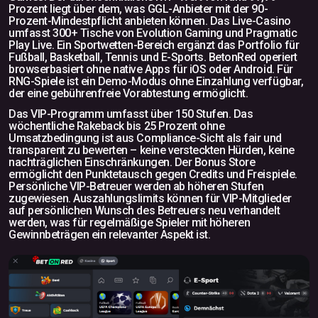
Prozent liegt über dem, was GGL-Anbieter mit der 90-
Prozent-Mindestpflicht anbieten können. Das Live-Casino
umfasst 300+ Tische von Evolution Gaming und Pragmatic
Play Live. Ein Sportwetten-Bereich ergänzt das Portfolio für
Fußball, Basketball, Tennis und E-Sports. BetonRed operiert
browserbasiert ohne native Apps für iOS oder Android. Für
RNG-Spiele ist ein Demo-Modus ohne Einzahlung verfügbar,
der eine gebührenfreie Vorabtestung ermöglicht.
Das VIP-Programm umfasst über 150 Stufen. Das
wöchentliche Rakeback bis 25 Prozent ohne
Umsatzbedingung ist aus Compliance-Sicht als fair und
transparent zu bewerten – keine versteckten Hürden, keine
nachträglichen Einschränkungen. Der Bonus Store
ermöglicht den Punktetausch gegen Credits und Freispiele.
Persönliche VIP-Betreuer werden ab höheren Stufen
zugewiesen. Auszahlungslimits können für VIP-Mitglieder
auf persönlichen Wunsch des Betreuers neu verhandelt
werden, was für regelmäßige Spieler mit höheren
Gewinnbeträgen ein relevanter Aspekt ist.